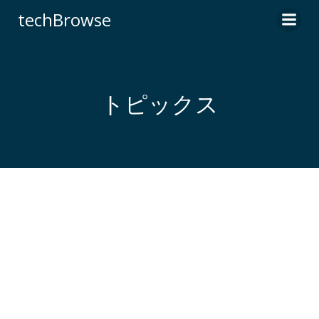
コ
techBrowse
ン
テ
ン
ツ
へ
トピックス
ス
キ
ッ
プ