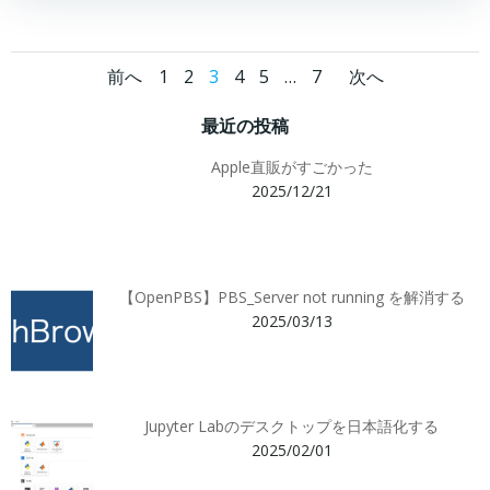
Posts
Posts
Posts
Page
Page
Page
Page
Page
Page
前へ
1
2
3
4
5
…
7
次へ
navigation
navigation
navigatio
最近の投稿
Apple直販がすごかった
2025/12/21
【OpenPBS】PBS_Server not running を解消する
2025/03/13
Jupyter Labのデスクトップを日本語化する
2025/02/01