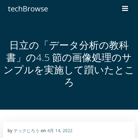
コ
techBrowse
ン
テ
ン
ツ
へ
日立の「データ分析の教科
ス
書」の4.5 節の画像処理のサ
キ
ッ
ンプルを実施して躓いたとこ
プ
ろ
by
テックじろう
on
4月 14, 2022