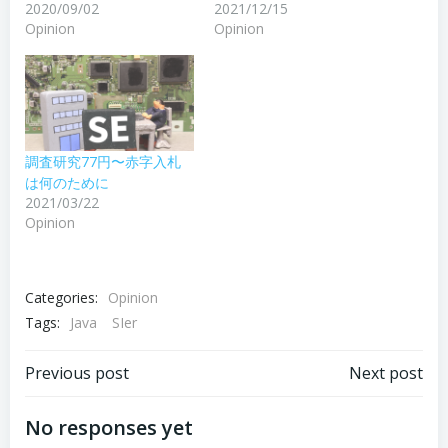
2021/12/15
2020/09/02
Opinion
Opinion
調査研究77円〜赤字入札
は何のために
2021/03/22
Opinion
Categories:
Opinion
Tags:
Java
SIer
Post
Post
Previous post
Next post
navigation
navigation
No responses yet