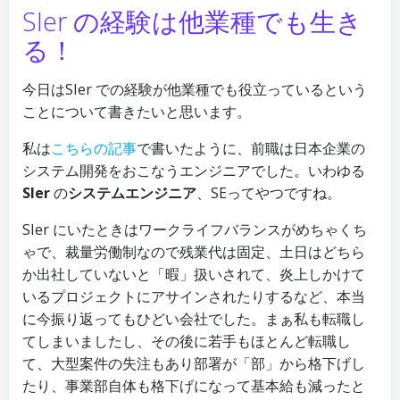
SIer の経験は他業種でも生き
る！
今日はSIer での経験が他業種でも役立っているという
ことについて書きたいと思います。
私は
こちらの記事
で書いたように、前職は日本企業の
システム開発をおこなうエンジニアでした。いわゆる
SIer
の
システムエンジニア
、SEってやつですね。
SIer にいたときはワークライフバランスがめちゃくち
ゃで、裁量労働制なので残業代は固定、土日はどちら
か出社していないと「暇」扱いされて、炎上しかけて
いるプロジェクトにアサインされたりするなど、本当
に今振り返ってもひどい会社でした。まぁ私も転職し
てしまいましたし、その後に若手もほとんど転職し
て、大型案件の失注もあり部署が「部」から格下げし
たり、事業部自体も格下げになって基本給も減ったと