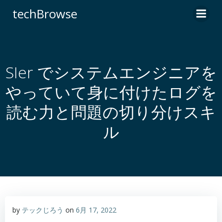
コ
techBrowse
ン
テ
ン
ツ
へ
SIer でシステムエンジニアを
ス
やっていて身に付けたログを
キ
ッ
読む力と問題の切り分けスキ
プ
ル
by
テックじろう
on
6月 17, 2022