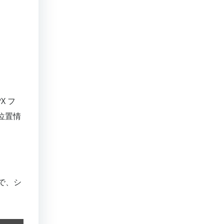
X フ
位置情
数で、シ