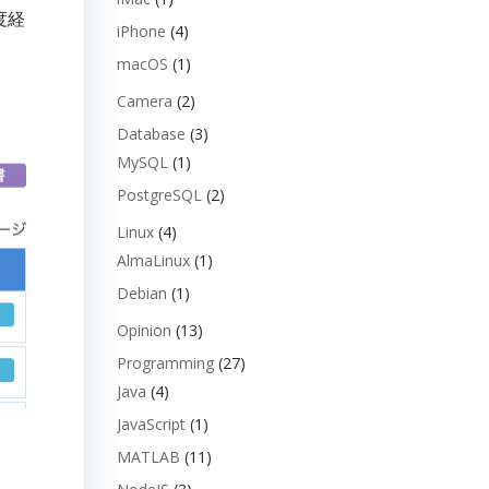
度経
iPhone
(4)
macOS
(1)
Camera
(2)
Database
(3)
MySQL
(1)
PostgreSQL
(2)
Linux
(4)
AlmaLinux
(1)
Debian
(1)
Opinion
(13)
Programming
(27)
Java
(4)
JavaScript
(1)
MATLAB
(11)