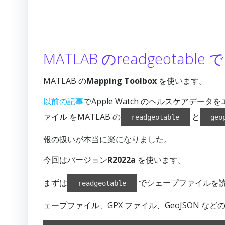
MATLAB のreadgeota
MATLAB の
Mapping Toolbox
を使います。
以前の記事
でApple Watch のヘルスケアデー
ァイル をMATLAB の
と
readgeotable
geo
報の扱いが本当に楽になりました。
今回はバージョン
R2022a
を使います。
まずは
でシェープファイルを読み取
readgeotable
ェープファイル、GPX ファイル、GeoJSON 