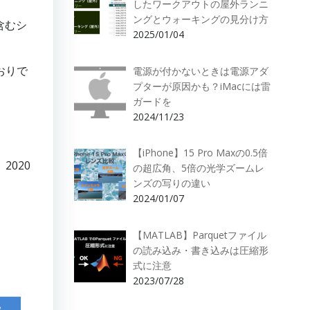
したワークアウトの屋外ランニ
ングとウォーキングの見分け方
含むシ
2025/01/04
おりで
電源が付かないときは電源アダ
プターが原因かも？iMacには雷
ガードを
2024/11/23
【iPhone】15 Pro Maxの0.5倍
2020
の超広角、5倍の光学ズームレ
ンズの写りの違い
2024/01/07
【MATLAB】Parquetファイル
の読み込み・書き込みは圧縮形
式に注意
2023/07/28