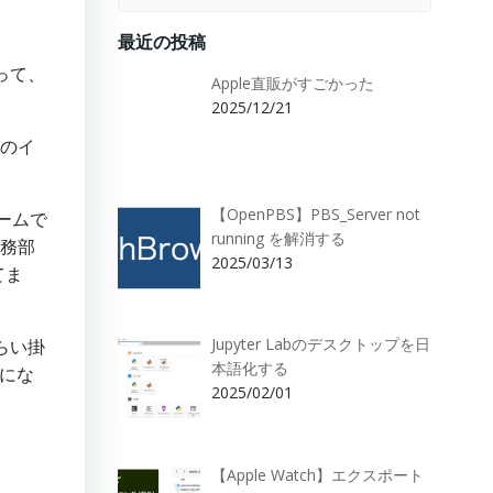
for:
最近の投稿
って、
Apple直販がすごかった
2025/12/21
ルのイ
【OpenPBS】PBS_Server not
ームで
running を解消する
法務部
2025/03/13
てま
Jupyter Labのデスクトップを日
らい掛
本語化する
とにな
2025/02/01
【Apple Watch】エクスポート