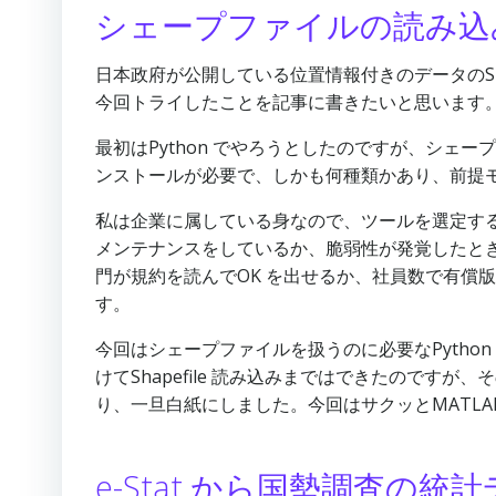
シェープファイルの読み込
日本政府が公開している位置情報付きのデータのSha
今回トライしたことを記事に書きたいと思います
最初はPython でやろうとしたのですが、シェ
ンストールが必要で、しかも何種類かあり、前提
私は企業に属している身なので、ツールを選定す
メンテナンスをしているか、脆弱性が発覚したとき
門が規約を読んでOK を出せるか、社員数で有償
す。
今回はシェープファイルを扱うのに必要なPytho
けてShapefile 読み込みまではできたので
り、一旦白紙にしました。今回はサクッとMATL
e-Stat から国勢調査の