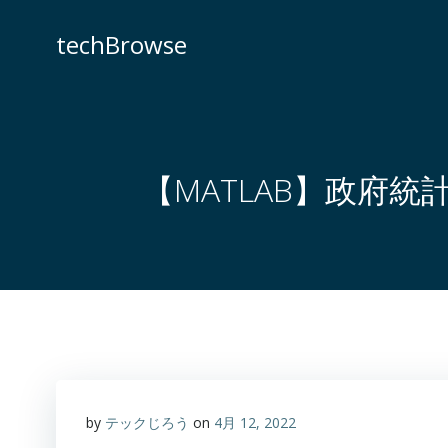
コ
ン
techBrowse
テ
ン
ツ
へ
ス
キ
【MATLAB】政府
ッ
プ
by
テックじろう
on
4月 12, 2022