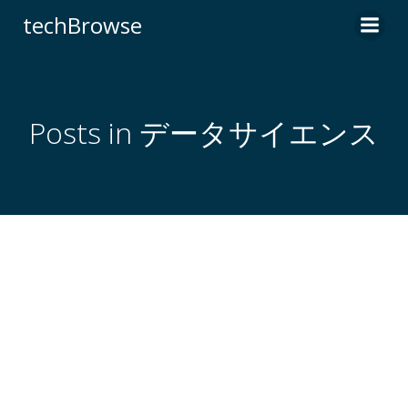
コ
techBrowse
ン
テ
ン
ツ
へ
Posts in データサイエンス
ス
キ
ッ
プ