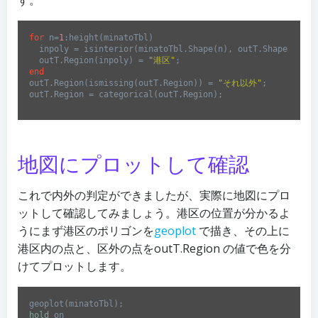
for
 n=
1
:height(minatoTbl)

  inpoly = isinterior(minatoTbl.Shape(n), outT.Shape);

  outT.Region(inpoly) = 
"港区"
end
outT.Region(ismissing(outT.Region)) = 
"それ以外"
;

outT.Region = categorical(outT.Region);
Code 
language:
Matlab
(
matlab
)
地図にプロットして確認
これで内外の判定ができましたが、実際に地図にプロ
ットして確認してみましょう。港区の位置が分かるよ
うにまず港区のポリゴンを
geoplot
で描き、その上に
港区内の点と、区外の点をoutT.Region の値で色を分
けてプロットします。
hold
 on
