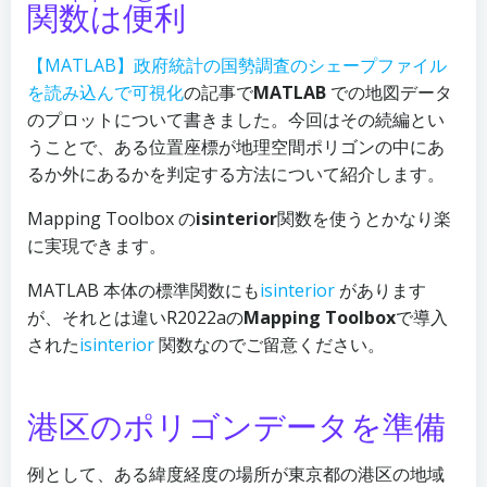
関数は便利
【MATLAB】政府統計の国勢調査のシェープファイル
を読み込んで可視化
の記事で
MATLAB
での地図データ
のプロットについて書きました。今回はその続編とい
うことで、ある位置座標が地理空間ポリゴンの中にあ
るか外にあるかを判定する方法について紹介します。
Mapping Toolbox の
isinterior
関数を使うとかなり楽
に実現できます。
MATLAB 本体の標準関数にも
isinterior
があります
が、それとは違いR2022aの
Mapping Toolbox
で導入
された
isinterior
関数なのでご留意ください。
港区のポリゴンデータを準備
例として、ある緯度経度の場所が東京都の港区の地域