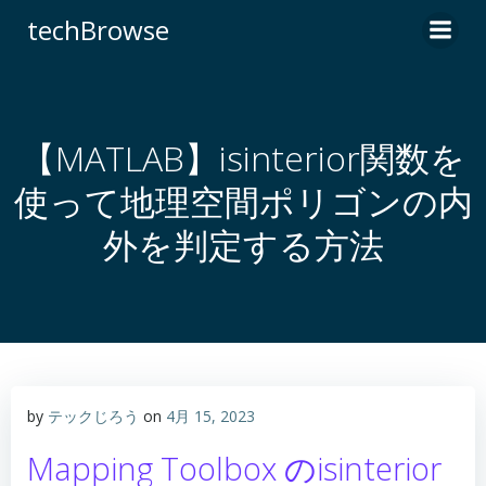
コ
techBrowse
ン
テ
ン
ツ
へ
【MATLAB】isinterior関数を
ス
使って地理空間ポリゴンの内
キ
ッ
外を判定する方法
プ
by
テックじろう
on
4月 15, 2023
Mapping Toolbox のisinterior