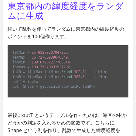
東京都内の緯度経度をランダ
ムに生成
続いて乱数を使ってランダムに東京都内の緯度経度の
ポイントを100個作ります。
latMin = 
35.65870207047825
;

latMax = 
35.72760939676349
;

lonMin = 
139.67907277760844
;

lonMax = 
139.77870831937292
;

latR = (latMax-latMin).*
rand
(
100
,
1
) + latMin;

lonR = (lonMax-lonMin).*
rand
(
100
,
1
) + lonMin;

outT = 
table
;

outT.Shape = geopointshape(latR, lonR);
Code 
language:
Matlab
(
matlab
)
最後にoutT というテーブルを作ったのは、港区の中か
どうかの判定を入れるための変数です。こちらに
Shape という列を作り、乱数で生成した緯度経度を