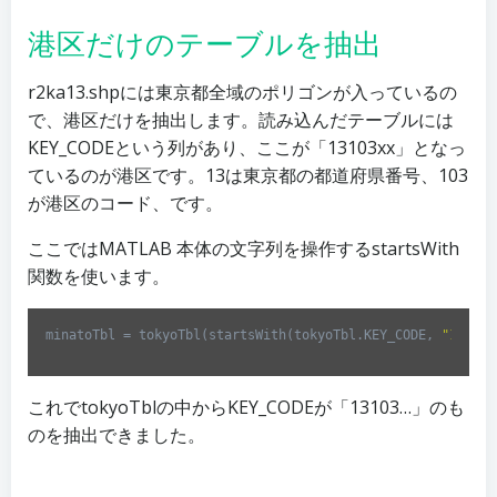
港区だけのテーブルを抽出
r2ka13.shpには東京都全域のポリゴンが入っているの
で、港区だけを抽出します。読み込んだテーブルには
KEY_CODEという列があり、ここが「13103xx」となっ
ているのが港区です。13は東京都の都道府県番号、103
が港区のコード、です。
ここではMATLAB 本体の文字列を操作するstartsWith
関数を使います。
minatoTbl = tokyoTbl(startsWith(tokyoTbl.KEY_CODE, 
"13103"
Code 
language:
Matlab
これでtokyoTblの中からKEY_CODEが「13103…」のも
(
matlab
)
のを抽出できました。