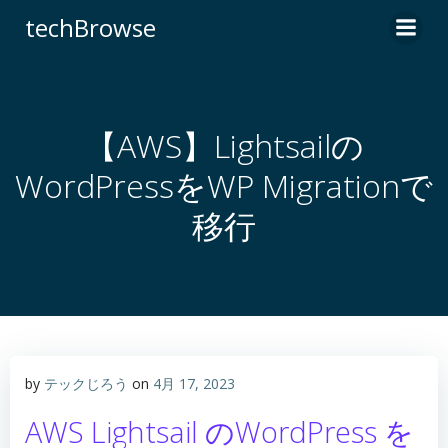
コ
techBrowse
ン
テ
ン
ツ
へ
【AWS】Lightsailの
ス
WordPressをWP Migrationで
キ
ッ
移行
プ
by
テックじろう
on
4月 17, 2023
AWS Lightsail のWordPress を