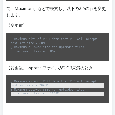
language:
Bash
で「Maximum」などで検索し、以下の2つの行を変更
(
bash
)
します。
【変更前】
; Maximum size of POST data that PHP will accept.

post_max_size = 80M

; Maximum allowed size for uploaded files.

upload_max_filesize = 80M
【変更後】.wpress ファイルが2 GB未満のとき