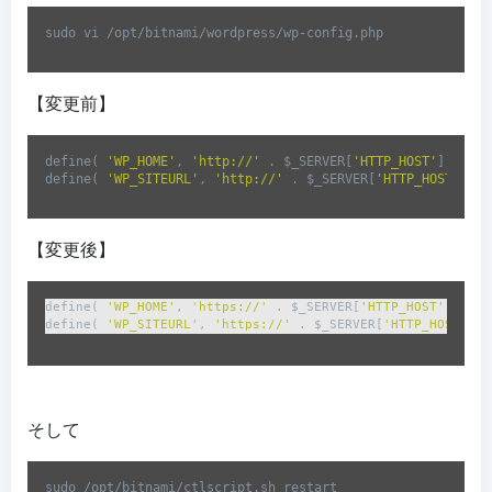
sudo vi /opt/bitnami/wordpress/wp-config.php
Code 
language:
Bash
【変更前】
(
bash
)
define( 
'WP_HOME'
, 
'http://'
 . $_SERVER[
'HTTP_HOST'
] . 
'/'
define( 
'WP_SITEURL'
, 
'http://'
 . $_SERVER[
'HTTP_HOST'
] . 
Code 
language:
PHP
【変更後】
(
php
)
define( 
'WP_HOME'
, 
'https://'
 . $_SERVER[
'HTTP_HOST'
] . 
'/
define( 
'WP_SITEURL'
, 
'https://'
 . $_SERVER[
'HTTP_HOST'
] .
Code 
language:
PHP
(
php
)
そして
sudo /opt/bitnami/ctlscript.sh restart