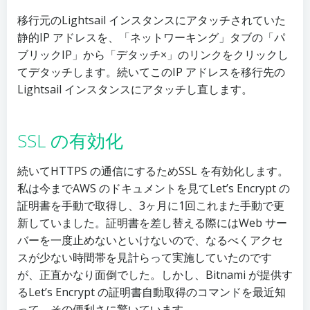
移行元のLightsail インスタンスにアタッチされていた
静的IP アドレスを、「ネットワーキング」タブの「パ
ブリックIP」から「デタッチ×」のリンクをクリックし
てデタッチします。続いてこのIP アドレスを移行先の
Lightsail インスタンスにアタッチし直します。
SSL の有効化
続いてHTTPS の通信にするためSSL を有効化します。
私は今までAWS のドキュメントを見てLet’s Encrypt の
証明書を手動で取得し、3ヶ月に1回これまた手動で更
新していました。証明書を差し替える際にはWeb サー
バーを一度止めないといけないので、なるべくアクセ
スが少ない時間帯を見計らって実施していたのです
が、正直かなり面倒でした。しかし、Bitnami が提供す
るLet’s Encrypt の証明書自動取得のコマンドを最近知
って、その便利さに驚いています。