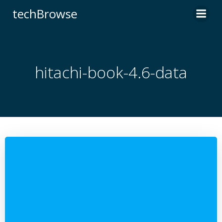
コ
techBrowse
ン
テ
ン
ツ
へ
hitachi-book-4.6-data
ス
キ
ッ
プ