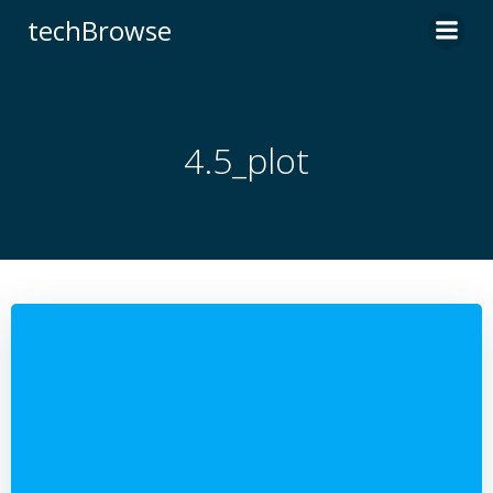
コ
techBrowse
ン
テ
ン
ツ
へ
4.5_plot
ス
キ
ッ
プ