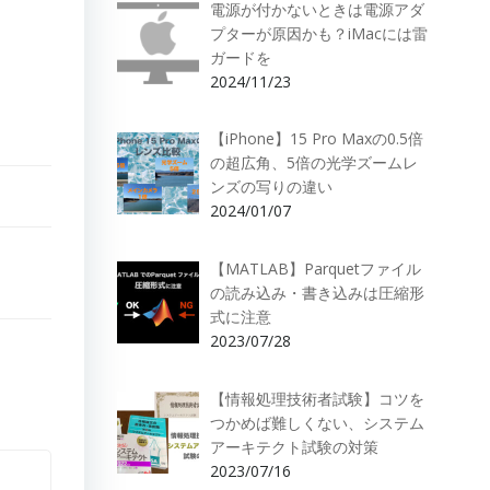
電源が付かないときは電源アダ
プターが原因かも？iMacには雷
ガードを
2024/11/23
【iPhone】15 Pro Maxの0.5倍
の超広角、5倍の光学ズームレ
ンズの写りの違い
2024/01/07
【MATLAB】Parquetファイル
の読み込み・書き込みは圧縮形
式に注意
2023/07/28
【情報処理技術者試験】コツを
つかめば難しくない、システム
アーキテクト試験の対策
2023/07/16