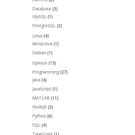
Database
(3)
MySQL
(1)
PostgreSQL
(2)
Linux
(4)
AlmaLinux
(1)
Debian
(1)
Opinion
(13)
Programming
(27)
Java
(4)
JavaScript
(1)
MATLAB
(11)
NodeJS
(3)
Python
(6)
SQL
(4)
TypeScript
(1)