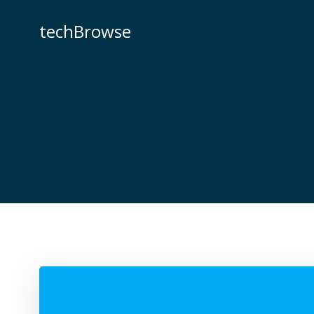
コ
ン
techBrowse
テ
ン
ツ
へ
ス
キ
ッ
プ