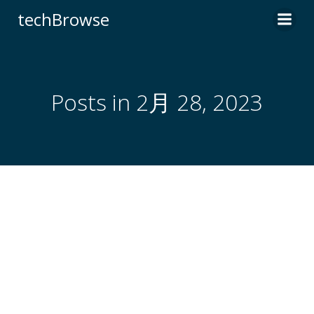
コ
techBrowse
ン
テ
ン
ツ
へ
Posts in 2月 28, 2023
ス
キ
ッ
プ