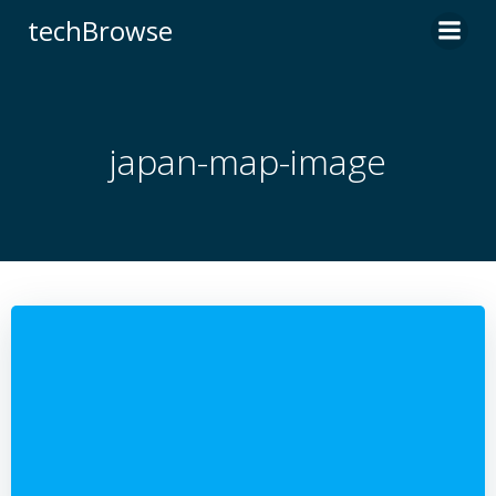
コ
techBrowse
ン
テ
ン
ツ
へ
japan-map-image
ス
キ
ッ
プ