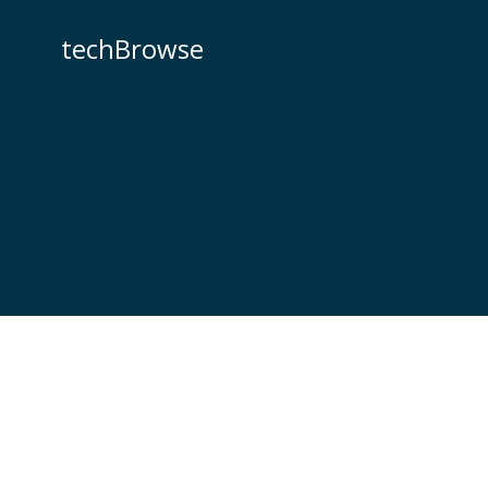
コ
ン
techBrowse
テ
ン
ツ
へ
ス
キ
ッ
プ