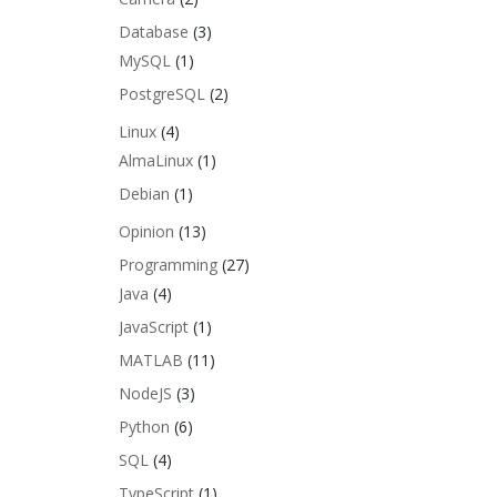
Database
(3)
MySQL
(1)
PostgreSQL
(2)
Linux
(4)
AlmaLinux
(1)
Debian
(1)
Opinion
(13)
Programming
(27)
Java
(4)
JavaScript
(1)
MATLAB
(11)
NodeJS
(3)
Python
(6)
SQL
(4)
TypeScript
(1)