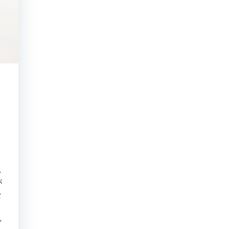
し
が
タ
。
ン