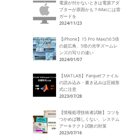
電源が付かないときは電源アダ
プターが原因かも？iMacには雷
ガードを
2024/11/23
【iPhone】15 Pro Maxの0.5倍
の超広角、5倍の光学ズームレ
ンズの写りの違い
2024/01/07
【MATLAB】Parquetファイル
の読み込み・書き込みは圧縮形
式に注意
2023/07/28
【情報処理技術者試験】コツを
つかめば難しくない、システム
アーキテクト試験の対策
2023/07/16