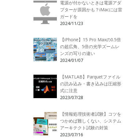
電源が付かないときは電源アダ
プターが原因かも？iMacには雷
ガードを
2024/11/23
【iPhone】15 Pro Maxの0.5倍
の超広角、5倍の光学ズームレ
ンズの写りの違い
2024/01/07
【MATLAB】Parquetファイル
の読み込み・書き込みは圧縮形
式に注意
2023/07/28
【情報処理技術者試験】コツを
つかめば難しくない、システム
アーキテクト試験の対策
2023/07/16