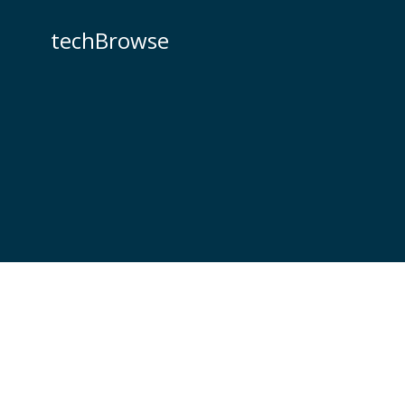
コ
ン
techBrowse
テ
ン
ツ
へ
ス
キ
ッ
プ