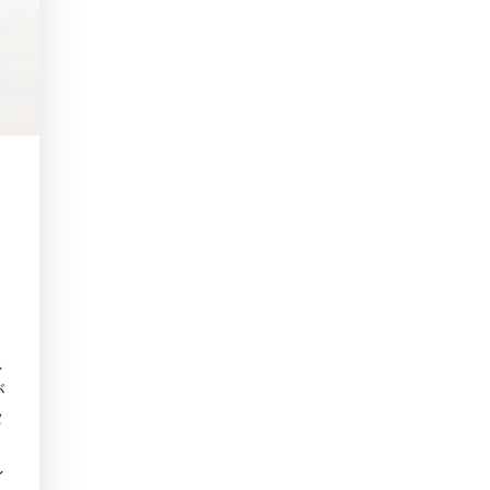
し
が
タ
。
ン