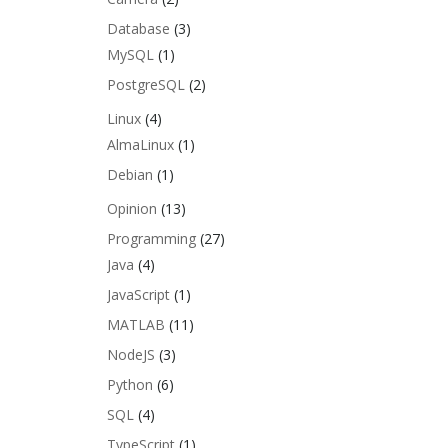
Database
(3)
MySQL
(1)
PostgreSQL
(2)
Linux
(4)
AlmaLinux
(1)
Debian
(1)
Opinion
(13)
Programming
(27)
Java
(4)
JavaScript
(1)
MATLAB
(11)
NodeJS
(3)
Python
(6)
SQL
(4)
TypeScript
(1)