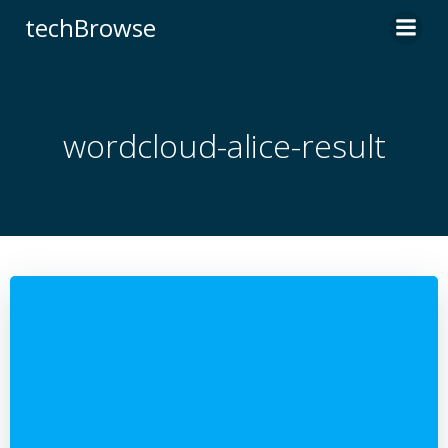
コ
techBrowse
ン
テ
ン
ツ
へ
wordcloud-alice-result
ス
キ
ッ
プ