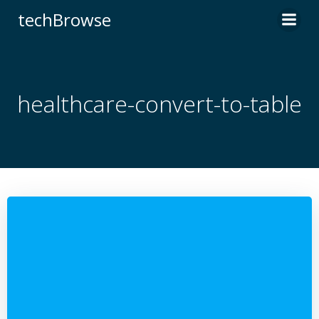
コ
techBrowse
ン
テ
ン
ツ
へ
healthcare-convert-to-table
ス
キ
ッ
プ