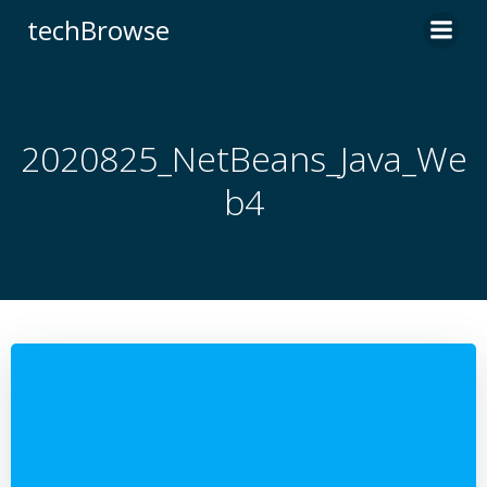
コ
techBrowse
ン
テ
ン
ツ
へ
2020825_NetBeans_Java_We
ス
b4
キ
ッ
プ