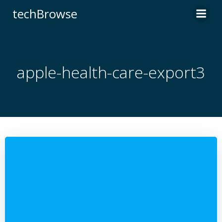
コ
techBrowse
ン
テ
ン
ツ
へ
apple-health-care-export3
ス
キ
ッ
プ