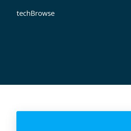
コ
ン
techBrowse
テ
ン
ツ
へ
ス
キ
ッ
プ