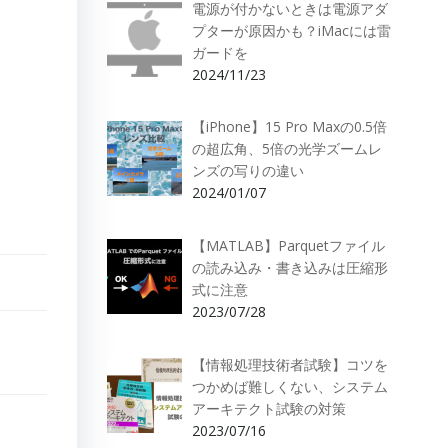
電源が付かないときは電源アダ
プターが原因かも？iMacには雷
ガードを
2024/11/23
【iPhone】15 Pro Maxの0.5倍
の超広角、5倍の光学ズームレ
ンズの写りの違い
2024/01/07
【MATLAB】Parquetファイル
の読み込み・書き込みは圧縮形
式に注意
2023/07/28
【情報処理技術者試験】コツを
つかめば難しくない、システム
アーキテクト試験の対策
2023/07/16