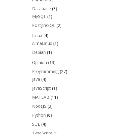
Database
(3)
MySQL
(1)
PostgreSQL
(2)
Linux
(4)
AlmaLinux
(1)
Debian
(1)
Opinion
(13)
Programming
(27)
Java
(4)
JavaScript
(1)
MATLAB
(11)
NodeJS
(3)
Python
(6)
SQL
(4)
TypeScript
(1)