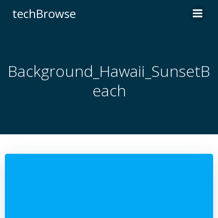
コ
techBrowse
ン
テ
ン
ツ
へ
Background_Hawaii_SunsetB
ス
each
キ
ッ
プ