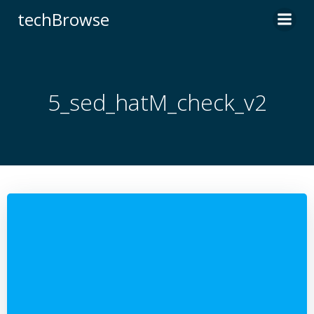
コ
techBrowse
ン
テ
ン
ツ
へ
5_sed_hatM_check_v2
ス
キ
ッ
プ