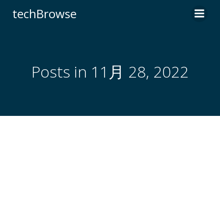
コ
techBrowse
ン
テ
ン
ツ
へ
Posts in 11月 28, 2022
ス
キ
ッ
プ