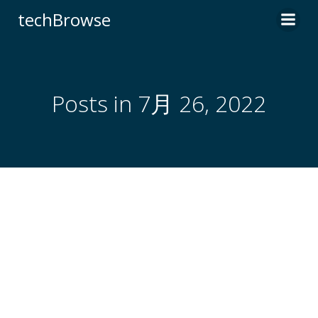
コ
techBrowse
ン
テ
ン
ツ
へ
Posts in 7月 26, 2022
ス
キ
ッ
プ