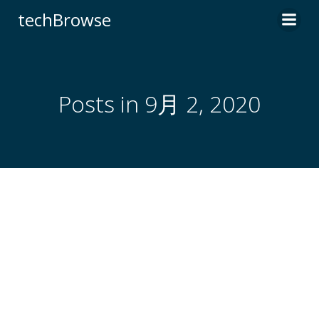
コ
techBrowse
ン
テ
ン
ツ
へ
Posts in 9月 2, 2020
ス
キ
ッ
プ